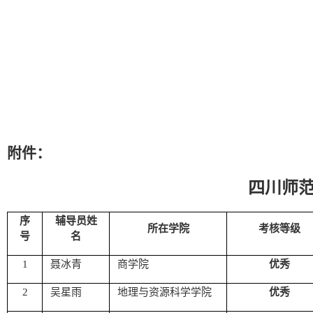
附件：
四川师
序
辅导员姓
所在学院
考核
等级
号
名
1
聂冰青
商学院
优秀
2
吴星雨
地理与资源科学学院
优秀