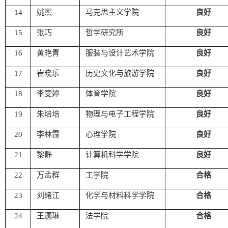
14
姚熙
马克思主义学院
良好
15
张巧
哲学研究所
良好
16
黄艳青
服装与设计艺术学院
良好
17
崔晓乐
历史文化与旅游学院
良好
18
李雯婷
体育学院
良好
19
朱培培
物理与电子工程学院
良好
20
李林霞
心理学院
良好
21
黎静
计算机科学学院
良好
22
万孟群
工学院
合格
23
刘绪江
化学与材料科学学院
合格
24
王逦琳
法学院
合格