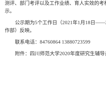
测评、部门考评以及工作业绩、育人实效的考
示。
公示期为
5个工作日
（
2021年1月1
8
日
——2
作部）
反映。
联系电话：
84760
864
13880723599
附件：四川师范大学
2020年度
研究生
辅导