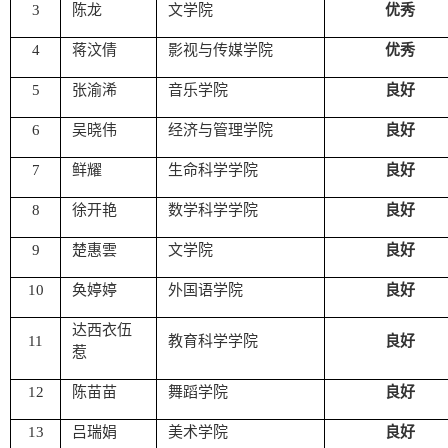
3
陈龙
文学院
优秀
4
蒋汶倩
影视与传媒学院
优秀
5
张渝浠
音乐学院
良好
6
吴晓伟
经济与管理学院
良好
7
鲜耀
生命科学学院
良好
8
徐开艳
数学科学学院
良好
9
楚惠雲
文学院
良好
10
奂婷婷
外国语学院
良好
达西衣伍
11
教育科学学院
良好
惹
12
陈苗苗
舞蹈学院
良好
13
吕瑞娟
美术学院
良好