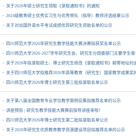
关于2026年硕士研究生领取《录取通知书》的通知
2024级教育硕士优秀实习生与优秀带队（指导）教师评选结果公示
关于对出国外语水平考试成绩优异研究生资助名单的公示
四川师范大学2026年研究生教学技能大赛决赛拟获奖名单公示
四川师范大学2026-2027学年研究生会、研究生分团委部门主要学生
关于2026年拟录取硕士、博士研究生修改《录取通知书》邮寄地址的
关于四川师范大学拟推荐2026年高等教育（研究生）国家教学成果奖
四川师范大学2026年博士研究生第三批拟录取名单公示
关于第八届全国教育专业学位教学案例征集拟推荐名单的公示
讲座预告 | 研究生教学技能大赛赛前指导讲座来啦！
四川师范大学2026年博士研究生第二批拟录取名单公示
关于2026年研究生优质教育教学资源建设项目拟推荐名单的公示