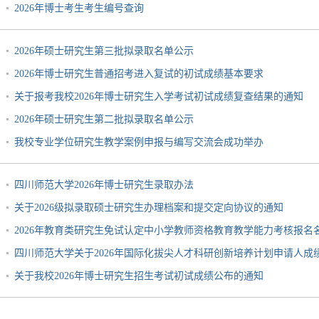
2026年博士考生考生编号查询
2026年硕士研究生第三批拟录取名单公示
2026年博士研究生普通招考进入复试的初试成绩基本要求
关于报考我校2026年博士研究生入学考试初试成绩复查结果的通知
2026年硕士研究生第二批拟录取名单公示
我校专业学位研究生教学案例申报与编写交流会成功举办
四川师范大学2026年博士研究生录取办法
关于2026级拟录取硕士研究生办理档案和提交定向协议的通知
2026年教育类研究生免试认定中小学教师资格教育教学能力考核报名
四川师范大学关于2026年国际化拔尖人才科研创新培养计划申请人成
关于我校2026年博士研究生招生考试初试成绩公布的通知