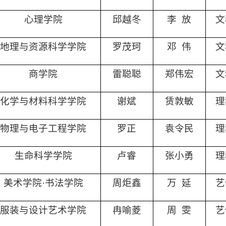
心理学院
邱越冬
李
放
文
地理与资源科学学院
罗茂珂
邓
伟
文
商学院
雷聪聪
郑伟宏
文
化学与材料科学学院
谢斌
赁敦敏
理
物理与电子工程学院
罗正
袁令民
理
生命科学学院
卢睿
张小勇
理
美术学院·书法学院
周炬鑫
万
延
艺
服装与设计艺术学院
冉喻菱
周
雯
艺