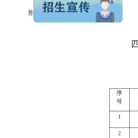
附件
序
号
1
2