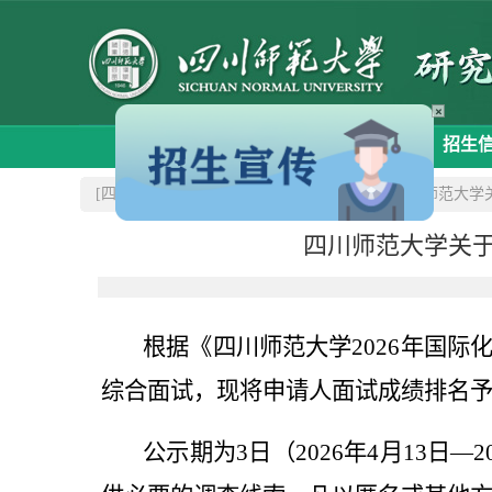
×
首 页
学院概况
招生
[四川师范大学研究生院]
>>通知公告
>>四川师范大学
四川师范大学关于
根据《四川师范大学
2026
年国际
综合面试，现将申请人面试成绩排名
公示期为
3
日（
2026
年
4
月
13
日—
2